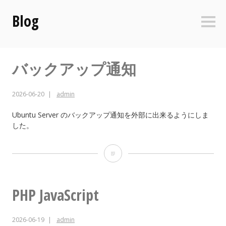
コ
Blog
ン
サ
テ
イ
ド
ン
バ
ツ
ー
バックアップ通知
へ
ス
キ
2026-06-20
admin
ッ
プ
Ubuntu Server のバックアップ通知を外部に出来るようにしま
した。
バ
ッ
ク
PHP JavaScript
ア
2026-06-19
admin
ッ